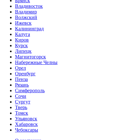
Брянск
Владивосток
Владимир
Волжский
Ижевск
Калининград
Калуга
Киров
Курск
Липецк
Магнитогорск
Набережные Челны
Орел
Оренбург
Пенза
Рязань
Симферополь
Сочи
Сургут
Тверь
Томск
Ульяновск
Хабаровск
Чебоксары