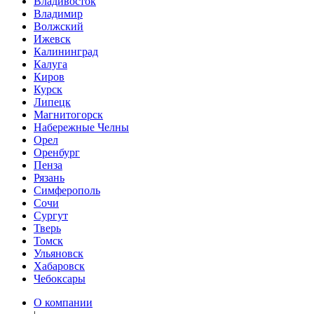
Владивосток
Владимир
Волжский
Ижевск
Калининград
Калуга
Киров
Курск
Липецк
Магнитогорск
Набережные Челны
Орел
Оренбург
Пенза
Рязань
Симферополь
Сочи
Сургут
Тверь
Томск
Ульяновск
Хабаровск
Чебоксары
О компании