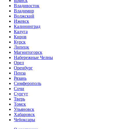
Брянск
Владивосток
Владимир
Волжский
Ижевск
Калининград
Калуга
Киров
Курск
Липецк
Магнитогорск
Набережные Челны
Орел
Оренбург
Пенза
Рязань
Симферополь
Сочи
Сургут
Тверь
Томск
Ульяновск
Хабаровск
Чебоксары