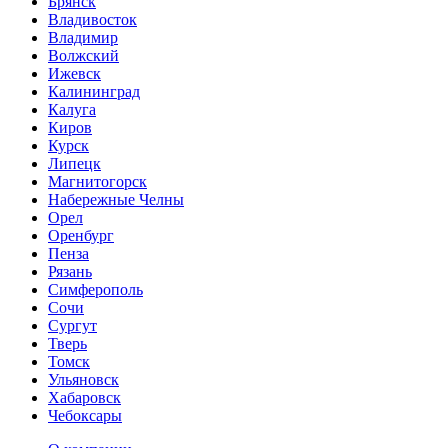
Брянск
Владивосток
Владимир
Волжский
Ижевск
Калининград
Калуга
Киров
Курск
Липецк
Магнитогорск
Набережные Челны
Орел
Оренбург
Пенза
Рязань
Симферополь
Сочи
Сургут
Тверь
Томск
Ульяновск
Хабаровск
Чебоксары