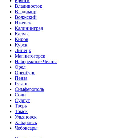
Брянск
Владивосток
Владимир
Волжский
Ижевск
Калининград
Калуга
Киров
Курск
Липецк
Магнитогорск
Набережные Челны
Орел
Оренбург
Пенза
Рязань
Симферополь
Сочи
Сургут
Тверь
Томск
Ульяновск
Хабаровск
Чебоксары