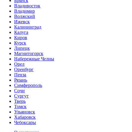
Брянск
Владивосток
Владимир
Волжский
Ижевск
Калининград
Калуга
Киров
Курск
Липецк
Магнитогорск
Набережные Челны
Орел
Оренбург
Пенза
Рязань
Симферополь
Сочи
Сургут
Тверь
Томск
Ульяновск
Хабаровск
Чебоксары