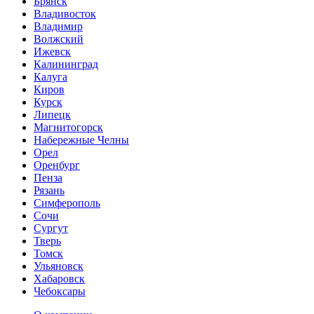
Брянск
Владивосток
Владимир
Волжский
Ижевск
Калининград
Калуга
Киров
Курск
Липецк
Магнитогорск
Набережные Челны
Орел
Оренбург
Пенза
Рязань
Симферополь
Сочи
Сургут
Тверь
Томск
Ульяновск
Хабаровск
Чебоксары