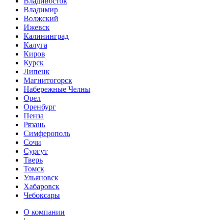
Владивосток
Владимир
Волжский
Ижевск
Калининград
Калуга
Киров
Курск
Липецк
Магнитогорск
Набережные Челны
Орел
Оренбург
Пенза
Рязань
Симферополь
Сочи
Сургут
Тверь
Томск
Ульяновск
Хабаровск
Чебоксары
О компании