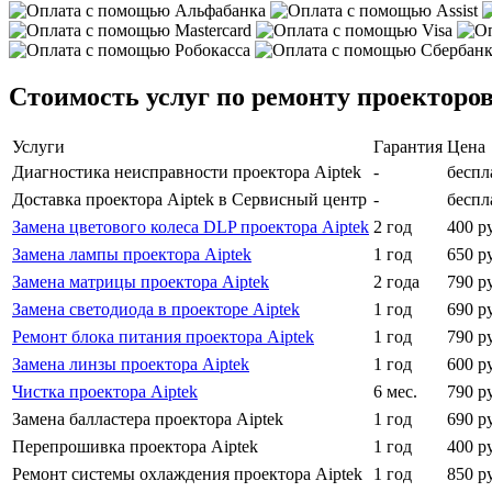
Стоимость услуг по ремонту проекторов
Услуги
Гарантия
Цена
Диагностика неисправности проектора Aiptek
-
беспл
Доставка проектора Aiptek в Сервисный центр
-
беспл
Замена цветового колеса DLP проектора Aiptek
2 год
400 р
Замена лампы проектора Aiptek
1 год
650 р
Замена матрицы проектора Aiptek
2 года
790 р
Замена светодиода в проекторе Aiptek
1 год
690 р
Ремонт блока питания проектора Aiptek
1 год
790 р
Замена линзы проектора Aiptek
1 год
600 р
Чистка проектора Aiptek
6 мес.
790 р
Замена балластера проектора Aiptek
1 год
690 р
Перепрошивка проектора Aiptek
1 год
400 р
Ремонт системы охлаждения проектора Aiptek
1 год
850 р