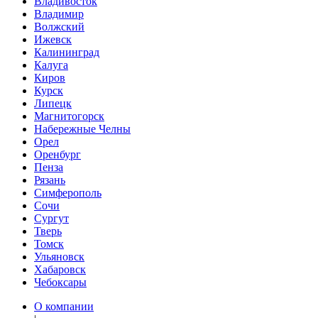
Владивосток
Владимир
Волжский
Ижевск
Калининград
Калуга
Киров
Курск
Липецк
Магнитогорск
Набережные Челны
Орел
Оренбург
Пенза
Рязань
Симферополь
Сочи
Сургут
Тверь
Томск
Ульяновск
Хабаровск
Чебоксары
О компании