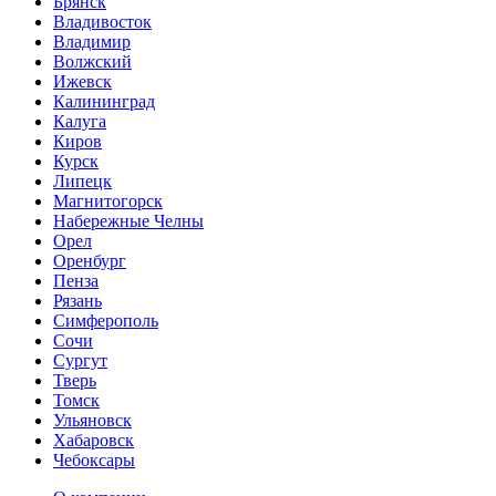
Брянск
Владивосток
Владимир
Волжский
Ижевск
Калининград
Калуга
Киров
Курск
Липецк
Магнитогорск
Набережные Челны
Орел
Оренбург
Пенза
Рязань
Симферополь
Сочи
Сургут
Тверь
Томск
Ульяновск
Хабаровск
Чебоксары