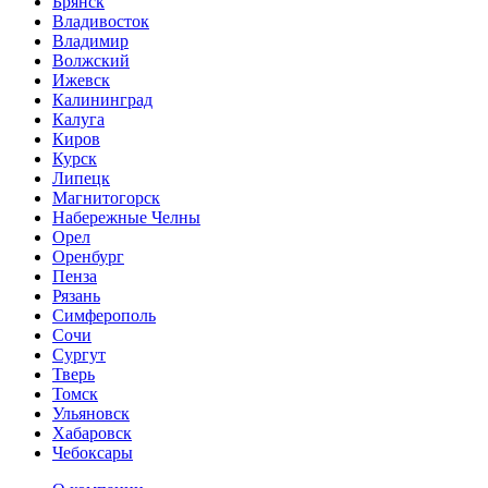
Брянск
Владивосток
Владимир
Волжский
Ижевск
Калининград
Калуга
Киров
Курск
Липецк
Магнитогорск
Набережные Челны
Орел
Оренбург
Пенза
Рязань
Симферополь
Сочи
Сургут
Тверь
Томск
Ульяновск
Хабаровск
Чебоксары