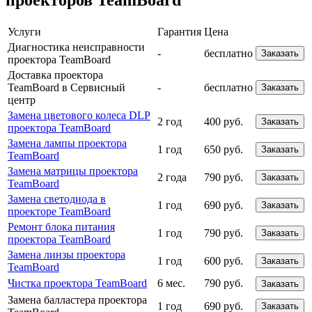
проекторов TeamBoard
Услуги
Гарантия
Цена
Диагностика неисправности
-
бесплатно
Заказать
проектора TeamBoard
Доставка проектора
TeamBoard в Сервисный
-
бесплатно
Заказать
центр
Замена цветового колеса DLP
2 год
400 руб.
Заказать
проектора TeamBoard
Замена лампы проектора
1 год
650 руб.
Заказать
TeamBoard
Замена матрицы проектора
2 года
790 руб.
Заказать
TeamBoard
Замена светодиода в
1 год
690 руб.
Заказать
проекторе TeamBoard
Ремонт блока питания
1 год
790 руб.
Заказать
проектора TeamBoard
Замена линзы проектора
1 год
600 руб.
Заказать
TeamBoard
Чистка проектора TeamBoard
6 мес.
790 руб.
Заказать
Замена балластера проектора
1 год
690 руб.
Заказать