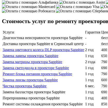
Стоимость услуг по ремонту проекторов
Услуги
Гарантия
Цен
Диагностика неисправности проектора Sapphire
-
бес
Доставка проектора Sapphire в Сервисный центр
-
бес
Замена цветового колеса DLP проектора Sapphire
2 год
400 
Замена лампы проектора Sapphire
1 год
650 
Замена матрицы проектора Sapphire
2 года
790 
Замена светодиода в проекторе Sapphire
1 год
690 
Ремонт блока питания проектора Sapphire
1 год
790 
Замена линзы проектора Sapphire
1 год
600 
Чистка проектора Sapphire
6 мес.
790 
Замена балластера проектора Sapphire
1 год
690 
Перепрошивка проектора Sapphire
1 год
400 
Ремонт системы охлаждения проектора Sapphire
1 год
850 