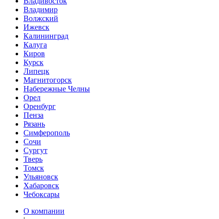
Владивосток
Владимир
Волжский
Ижевск
Калининград
Калуга
Киров
Курск
Липецк
Магнитогорск
Набережные Челны
Орел
Оренбург
Пенза
Рязань
Симферополь
Сочи
Сургут
Тверь
Томск
Ульяновск
Хабаровск
Чебоксары
О компании