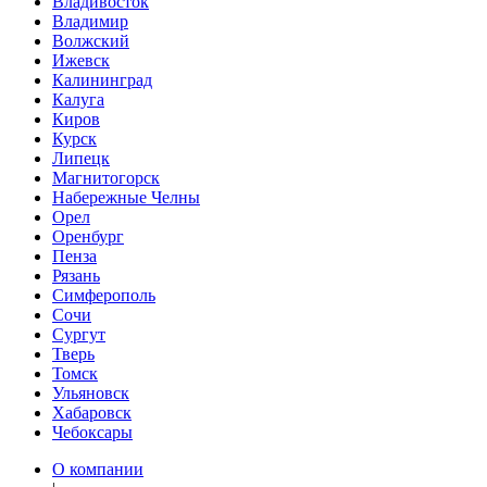
Владивосток
Владимир
Волжский
Ижевск
Калининград
Калуга
Киров
Курск
Липецк
Магнитогорск
Набережные Челны
Орел
Оренбург
Пенза
Рязань
Симферополь
Сочи
Сургут
Тверь
Томск
Ульяновск
Хабаровск
Чебоксары
О компании