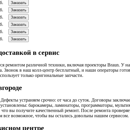
б.
Заказать
б.
Заказать
б.
Заказать
б.
Заказать
б.
Заказать
б.
Заказать
доставкой в сервис
 ремонтом различной техники, включая проекторы Braun. У нас 
нта. Звонок в наш колл-центр бесплатный, и наши операторы гот
спользует только оригинальные запчасти.
вгороде
Дефекты устраняем срочно: от часа до суток. Договоры заключа
 установлены: барокамеры, ламинаторы, программаторы, мульти
, что вы получите качественный ремонт. После ремонта проверяе
м все возможное, чтобы вы остались довольны нашим сервисом.
висном центре