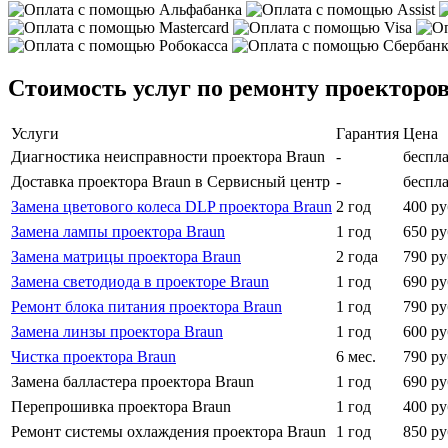
Стоимость услуг по ремонту проекторо
Услуги
Гарантия
Цена
Диагностика неисправности проектора Braun
-
беспл
Доставка проектора Braun в Сервисный центр
-
беспл
Замена цветового колеса DLP проектора Braun
2 год
400 ру
Замена лампы проектора Braun
1 год
650 ру
Замена матрицы проектора Braun
2 года
790 ру
Замена светодиода в проекторе Braun
1 год
690 ру
Ремонт блока питания проектора Braun
1 год
790 ру
Замена линзы проектора Braun
1 год
600 ру
Чистка проектора Braun
6 мес.
790 ру
Замена балластера проектора Braun
1 год
690 ру
Перепрошивка проектора Braun
1 год
400 ру
Ремонт системы охлаждения проектора Braun
1 год
850 ру