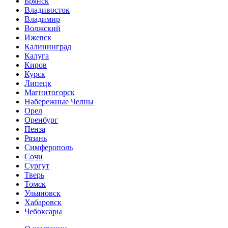
Брянск
Владивосток
Владимир
Волжский
Ижевск
Калининград
Калуга
Киров
Курск
Липецк
Магнитогорск
Набережные Челны
Орел
Оренбург
Пенза
Рязань
Симферополь
Сочи
Сургут
Тверь
Томск
Ульяновск
Хабаровск
Чебоксары